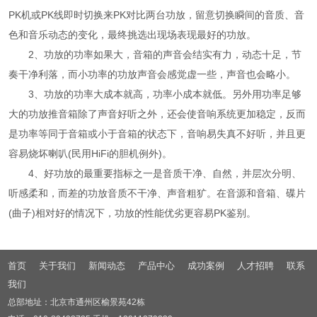
PK机或PK线即时切换来PK对比两台功放，留意切换瞬间的音质、音
色和音乐动态的变化，最终挑选出现场表现最好的功放。
2、功放的功率如果大，音箱的声音会结实有力，动态十足，节
奏干净利落，而小功率的功放声音会感觉虚一些，声音也会略小。
3、功放的功率大成本就高，功率小成本就低。另外用功率足够
大的功放推音箱除了声音好听之外，还会使音响系统更加稳定，反而
是功率等同于音箱或小于音箱的状态下，音响易失真不好听，并且更
容易烧坏喇叭(民用HiFi的胆机例外)。
4、好功放的最重要指标之一是音质干净、自然，并层次分明、
听感柔和，而差的功放音质不干净、声音粗犷。在音源和音箱、碟片
(曲子)相对好的情况下，功放的性能优劣更容易PK鉴别。
首页
关于我们
新闻动态
产品中心
成功案例
人才招聘
联系
我们
总部地址：北京市通州区榆景苑42栋