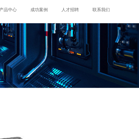
产品中心
成功案例
人才招聘
联系我们